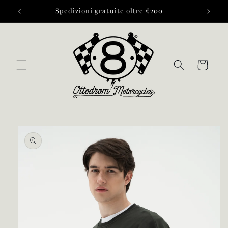
Vai
Spedizioni gratuite oltre €200
direttamente
ai contenuti
Carrello
Passa alle
informazioni
sul prodotto