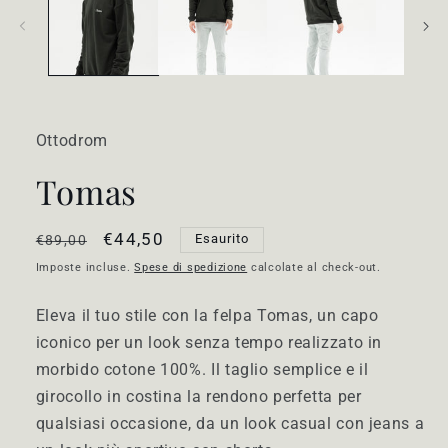
in
finestra
modale
Ottodrom
Tomas
Prezzo
Prezzo
€44,50
Esaurito
€89,00
di
scontato
Imposte incluse.
Spese di spedizione
calcolate al check-out.
listino
Eleva il tuo stile con la felpa Tomas, un capo
iconico per un look senza tempo realizzato in
morbido cotone 100%. Il taglio semplice e il
girocollo in costina la rendono perfetta per
qualsiasi occasione, da un look casual con jeans a