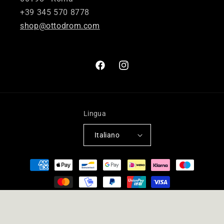
+39 345 570 8778
shop@ottodrom.com
Facebook
Instagram
Lingua
Italiano
Metodi
di
pagamento
© 2026,
Ottodrom
- Tutti i diritti riservati - P. IVA IT 13063321007
Resi e rimborsi
Privacy Policy
Termini e condizioni